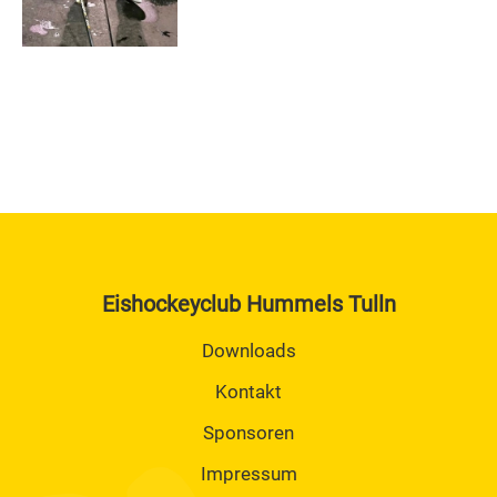
Trainingszeiten
KM II / Senioren / Hobby / Monducks
Kader
Betreuer
Trainingszeiten
U6 Rookie Jahrgang 2021 und Jünger Mädchen
2020
Kader
Betreuer
Eishockeyclub Hummels Tulln
Trainingszeiten
Downloads
Kontakt
Sponsoren
Impressum