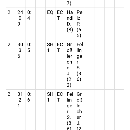
7)
2
24
0:
EQ
EC
Ha
Pe
:0
4
T
ndl
lz
9
D.
P.
(8)
(6
5)
2
30
0:
SH
EC
Gr
Fel
:3
5
1
T
oß
lin
6
ler
ge
ch
r
er
S.
J.
(8
(2
6)
2)
2
31
0:
SH
EC
Fel
Gr
:2
6
1
T
lin
oß
1
ge
ler
r
ch
S.
er
(8
J.
6)
(2