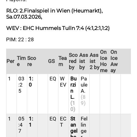
RLO: 2.Finalspiel in Wien (Heumarkt),
Sa.07.03.2026,
WEV : EHC Hummels Tulln 7:4 (4:1,2:1,1:2)
PIM: 22 : 28
Goals
On
On
Sco
Ass
Ass
Tim
Sco
Tea
Ice
Ice
Per
GS
red
ist
ist
e
re
m
Ho
Aw
by
by
2 by
me
ay
1
03
1:
EQ
W
Bu
Pa
:2
0
EV
rzi
ule
5
n
A.
L.
(8
(1
9)
0)
1
05
1:
EQ
EC
St
Fel
:4
1
T
an
lin
7
gel
ge
be
r