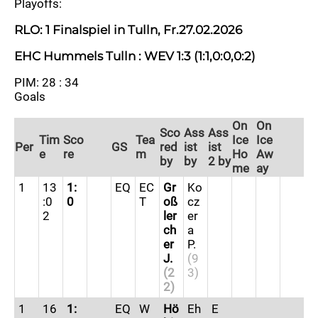
Playoffs:
RLO: 1 Finalspiel in Tulln, Fr.27.02.2026
EHC Hummels Tulln : WEV 1:3 (1:1,0:0,0:2)
PIM: 28 : 34
Goals
Goals
On
On
Sco
Ass
Ass
Tim
Sco
Tea
Ice
Ice
Per
GS
red
ist
ist
e
re
m
Ho
Aw
by
by
2 by
me
ay
1
13
1:
EQ
EC
Gr
Ko
:0
0
T
oß
cz
2
ler
er
ch
a
er
P.
J.
(9
(2
3)
2)
1
16
1:
EQ
W
Hö
Eh
E