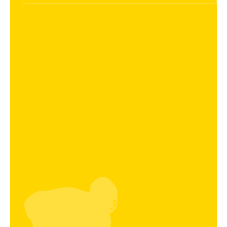
Betreuer
Trainingszeiten
U14 Jahrgang 2013/14 Mädchen 2012
Kader
Betreuer
Trainingszeiten
U17 Jahrgang 2010/11/12 Mädchen 2009 ,
3.Platz NÖ. Landesmeisterschaft 2026
Kader
Betreuer
Trainingszeiten
Regionalliga Ost
Kader
Betreuer