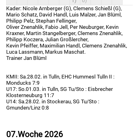
1)
0)
Kader: Nicole Arnberger (G), Clemens Schießl (G),
Mario Schatz, David Handl, Luis Malzer, Jan Blüml,
Philipp Pelz, Stephan Fellinger,
Oliver Znenahlik, Fabio Jell, Per Neuburger, Kevin
Kraxner, Martin Stangelberger, Clemens Znenahlik,
Philipp Koczera, Julian Großlercher,
Kevin Pfeiffer, Maximilian Handl, Clemens Znenahlik,
Luca Lassmann, Markus Maschat.
Trainer Jan Blüml
KMII: Sa.28.02. in Tulln, EHC Hummesl Tulln II :
Monducks 7:9
U17: So.01.03. in Tulln, SG Tu/Sto : Eisbrecher
Klosterneuburg 11:7
U14: Sa.28.02. in Stockerau, SG Tu/Sto :
Gmunden/Linz 0:8
07.Woche 2026