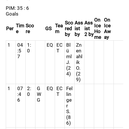
PIM: 35 : 6
Goals
On
On
Sco
Ass
Ass
Tim
Sco
Tea
Ice
Ice
Per
GS
red
ist
ist
e
re
m
Ho
Aw
by
by
2 by
me
ay
1
04
1:
EQ
EC
Bl
Zn
:5
0
T
ü
en
7
ml
ahl
J.
ik
(2
O.
4)
(2
9)
1
07
2:
G
EQ
EC
Fel
:4
0
W
T
lin
6
G
ge
r
S.
(8
6)