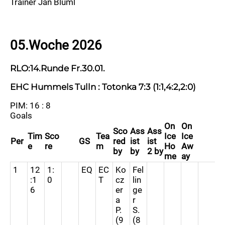
Trainer Jan Blüml
05.Woche 2026
RLO:14.Runde Fr.30.01.
EHC Hummels Tulln : Totonka 7:3 (1:1,4:2,2:0)
PIM: 16 : 8
Goals
On
On
Sco
Ass
Ass
Tim
Sco
Tea
Ice
Ice
Per
GS
red
ist
ist
e
re
m
Ho
Aw
by
by
2 by
me
ay
1
12
1:
EQ
EC
Ko
Fel
:1
0
T
cz
lin
6
er
ge
a
r
P.
S.
(9
(8