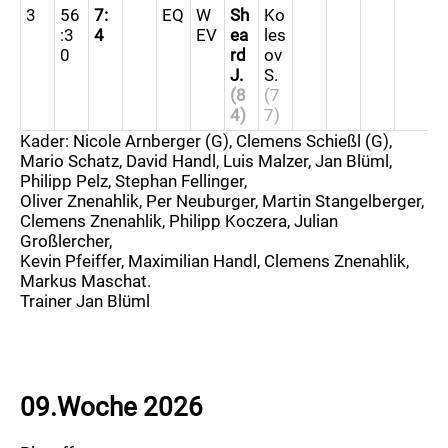
3
56
7:
EQ
W
Sh
Ko
:3
4
EV
ea
les
0
rd
ov
J.
S.
(8
(7
4)
7)
Kader: Nicole Arnberger (G), Clemens Schießl (G),
Mario Schatz, David Handl, Luis Malzer, Jan Blüml,
Philipp Pelz, Stephan Fellinger,
Oliver Znenahlik, Per Neuburger, Martin Stangelberger,
Clemens Znenahlik, Philipp Koczera, Julian
Großlercher,
Kevin Pfeiffer, Maximilian Handl, Clemens Znenahlik,
Markus Maschat.
Trainer Jan Blüml
09.Woche 2026