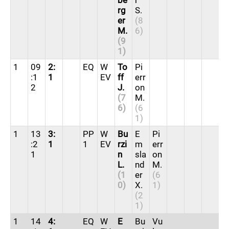
rg
S.
er
(8
M.
6)
(9
1)
1
09
2:
EQ
W
To
Pi
:1
1
EV
ff
err
2
J.
on
(7
M.
6)
(6
1)
1
13
3:
PP
W
Bu
E
Pi
:2
1
1
EV
rzi
m
err
1
n
sla
on
L.
nd
M.
(1
er
(6
0)
X.
1)
(2
1)
1
14
4:
EQ
W
E
Bu
Vu