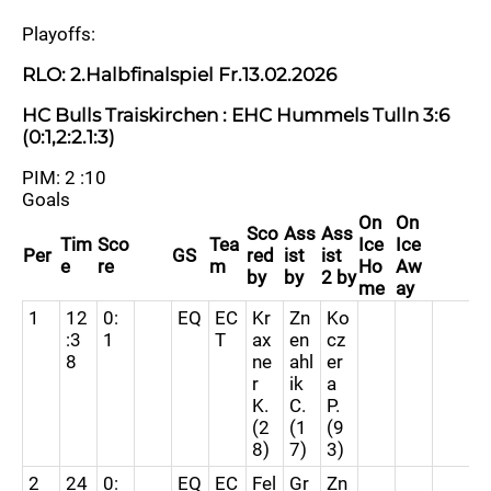
Playoffs:
RLO: 2.Halbfinalspiel Fr.13.02.2026
HC Bulls Traiskirchen : EHC Hummels Tulln 3:6
(0:1,2:2.1:3)
PIM: 2 :10
Goals
On
On
Sco
Ass
Ass
Tim
Sco
Tea
Ice
Ice
Per
GS
red
ist
ist
e
re
m
Ho
Aw
by
by
2 by
me
ay
1
12
0:
EQ
EC
Kr
Zn
Ko
:3
1
T
ax
en
cz
8
ne
ahl
er
r
ik
a
K.
C.
P.
(2
(1
(9
8)
7)
3)
2
24
0:
EQ
EC
Fel
Gr
Zn