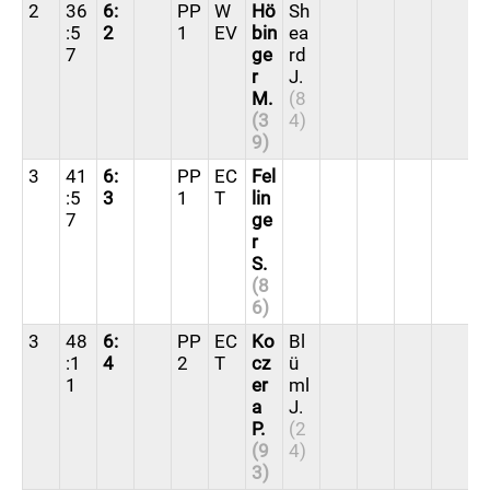
2
36
6:
PP
W
Hö
Sh
:5
2
1
EV
bin
ea
7
ge
rd
r
J.
M.
(8
(3
4)
9)
3
41
6:
PP
EC
Fel
:5
3
1
T
lin
7
ge
r
S.
(8
6)
3
48
6:
PP
EC
Ko
Bl
:1
4
2
T
cz
ü
1
er
ml
a
J.
P.
(2
(9
4)
3)