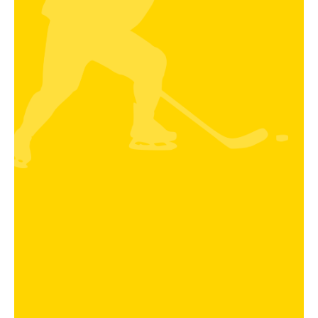
Trainingszeiten
KM II / Senioren / Hobby / Monducks
Kader
Betreuer
Trainingszeiten
U6 Rookie Jahrgang 2021 und Jünger Mädchen
2020
Kader
Betreuer
Trainingszeiten