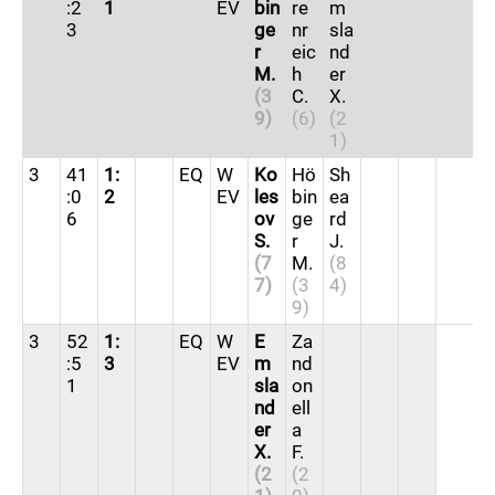
:2
1
EV
bin
re
m
3
ge
nr
sla
r
eic
nd
M.
h
er
(3
C.
X.
9)
(6)
(2
1)
3
41
1:
G
EQ
W
Ko
Hö
Sh
:0
2
W
EV
les
bin
ea
6
G
ov
ge
rd
S.
r
J.
(7
M.
(8
7)
(3
4)
9)
3
52
1:
EQ
W
E
Za
:5
3
EV
m
nd
1
sla
on
nd
ell
er
a
X.
F.
(2
(2