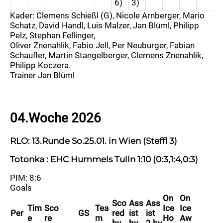
6)
3)
Kader: Clemens Schießl (G), Nicole Arnberger, Mario
Schatz, David Handl, Luis Malzer, Jan Blüml, Philipp
Pelz, Stephan Fellinger,
Oliver Znenahlik, Fabio Jell, Per Neuburger, Fabian
Schaufler, Martin Stangelberger, Clemens Znenahlik,
Philipp Koczera.
Trainer Jan Blüml
04.Woche 2026
RLO: 13.Runde So.25.01. in Wien (Steffl 3)
Totonka : EHC Hummels Tulln 1:10 (0:3,1:4,0:3)
PIM: 8:6
Goals
On
On
Sco
Ass
Ass
Tim
Sco
Tea
Ice
Ice
Per
GS
red
ist
ist
e
re
m
Ho
Aw