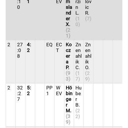
:1
1
EV
m
rzi
lov
0
sla
n
ic
nd
L.
R.
er
(1
(7)
X.
0)
(2
1)
2
27
4:
EQ
EC
Ko
Zn
Zn
:0
2
T
cz
en
en
8
er
ahl
ahl
a
ik
ik
P.
C.
O.
(9
(1
(2
3)
7)
9)
2
32
5:
G
PP
W
Hö
Hu
:2
2
W
1
EV
bin
be
7
G
ge
r
r
B.
M.
(2
(3
2)
9)