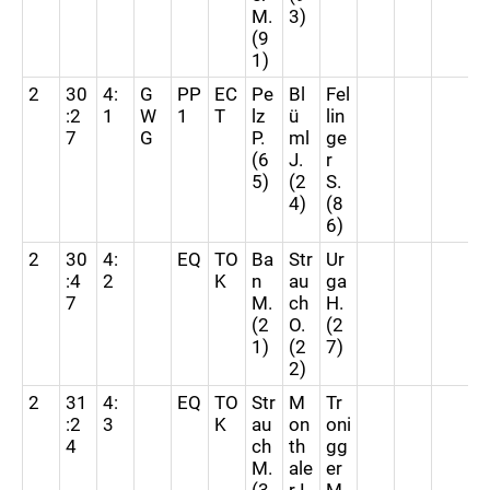
M.
3)
(9
1)
2
30
4:
G
PP
EC
Pe
Bl
Fel
:2
1
W
1
T
lz
ü
lin
7
G
P.
ml
ge
(6
J.
r
5)
(2
S.
4)
(8
6)
2
30
4:
EQ
TO
Ba
Str
Ur
:4
2
K
n
au
ga
7
M.
ch
H.
(2
O.
(2
1)
(2
7)
2)
2
31
4:
EQ
TO
Str
M
Tr
:2
3
K
au
on
oni
4
ch
th
gg
M.
ale
er