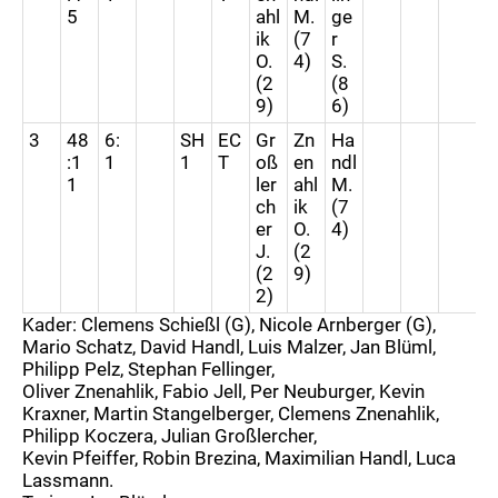
5
ahl
M.
ge
ik
(7
r
O.
4)
S.
(2
(8
9)
6)
3
48
6:
SH
EC
Gr
Zn
Ha
:1
1
1
T
oß
en
ndl
1
ler
ahl
M.
ch
ik
(7
er
O.
4)
J.
(2
(2
9)
2)
Kader: Clemens Schießl (G), Nicole Arnberger (G),
Mario Schatz, David Handl, Luis Malzer, Jan Blüml,
Philipp Pelz, Stephan Fellinger,
Oliver Znenahlik, Fabio Jell, Per Neuburger, Kevin
Kraxner, Martin Stangelberger, Clemens Znenahlik,
Philipp Koczera, Julian Großlercher,
Kevin Pfeiffer, Robin Brezina, Maximilian Handl, Luca
Lassmann.