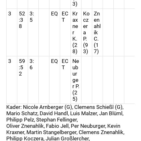
3)
3
52
3:
EQ
EC
Kr
Ko
Zn
:3
5
T
ax
cz
en
8
ne
er
ahl
r
a
ik
K.
P.
C.
(2
(9
(1
8)
3)
7)
3
59
3:
EQ
EC
Ne
:5
6
T
ub
2
ur
ge
r P.
(2
5)
Kader: Nicole Arnberger (G), Clemens Schießl (G),
Mario Schatz, David Handl, Luis Malzer, Jan Blüml,
Philipp Pelz, Stephan Fellinger,
Oliver Znenahlik, Fabio Jell, Per Neuburger, Kevin
Kraxner, Martin Stangelberger, Clemens Znenahlik,
Philipp Koczera, Julian Großlercher,